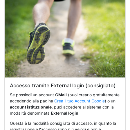
Accesso tramite External login (consigliato)
Se possiedi un account
GMail
(puoi crearlo gratuitamente
accedendo alla pagina
Crea il tuo Account Google
) o un
account istituzionale
, puoi accedere al sistema con la
modalità denominata
External login
.
Questa è la modalità consigliata di accesso, in quanto la
registrazione e l'accesso sono più veloci e non è